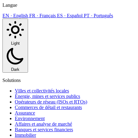
Langue
EN · English
FR · Français
ES · Español
PT · Português
Light
Dark
Solutions
Villes et collectivités locales
Énergie, mines et services publics
Opérateurs de réseau (ISOs et RTOs)
Commerces de détail et restaurants
Assurance
Environnement
Affaires et analyse de marché
Banques et services financiers
Immobilier