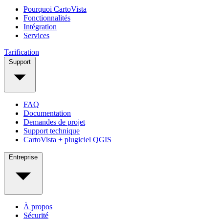
Pourquoi CartoVista
Fonctionnalités
Intégration
Services
Tarification
Support
FAQ
Documentation
Demandes de projet
Support technique
CartoVista + plugiciel QGIS
Entreprise
À propos
Sécurité