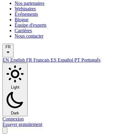
Nos partenaires
Webinaires
Événements
Blogue
Équipe d'experts
Carrières
Nous contacter
FR
EN
English
FR
Français
ES
Español
PT
Português
Light
Dark
Connexion
Essayer gratuitement