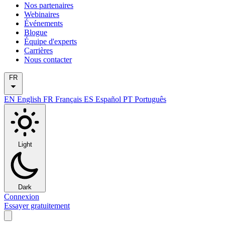
Nos partenaires
Webinaires
Événements
Blogue
Équipe d'experts
Carrières
Nous contacter
FR
EN
English
FR
Français
ES
Español
PT
Português
Light
Dark
Connexion
Essayer gratuitement