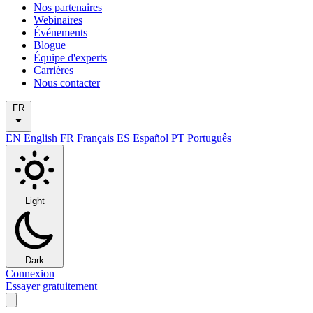
Nos partenaires
Webinaires
Événements
Blogue
Équipe d'experts
Carrières
Nous contacter
FR
EN
English
FR
Français
ES
Español
PT
Português
Light
Dark
Connexion
Essayer gratuitement