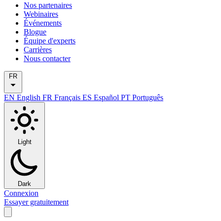
Nos partenaires
Webinaires
Événements
Blogue
Équipe d'experts
Carrières
Nous contacter
FR
EN
English
FR
Français
ES
Español
PT
Português
Light
Dark
Connexion
Essayer gratuitement